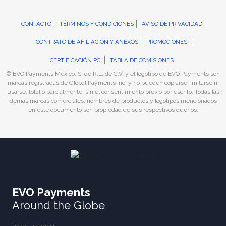
CONTACTO
TÉRMINOS Y CONDICIONES
AVISO DE PRIVACIDAD
CONTRATO DE AFILIACIÓN Y ANEXOS
PROMOCIONES
CERTIFICACIÓN PCI
TABLA DE COMISIONES
© EVO Payments México, S. de R.L. de C.V. y el logotipo de EVO Payments son
marcas registradas de Global Payments Inc. y no pueden copiarse, imitarse ni
usarse, total o parcialmente, sin el consentimiento previo por escrito. Todas las
demás marcas comerciales, nombres de productos y logotipos mencionados
en este documento son propiedad de sus respectivos dueños.
EVO Payments
Around the Globe